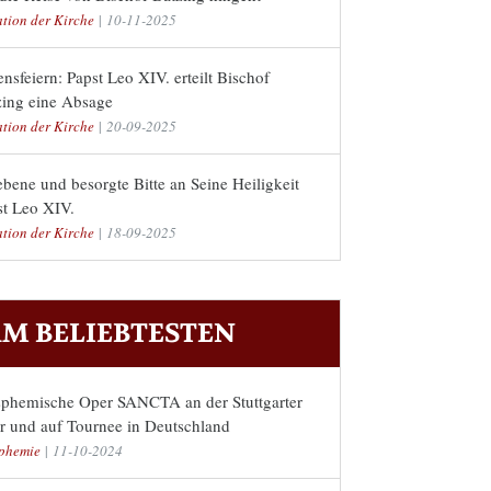
ation der Kirche
|
10-11-2025
nsfeiern: Papst Leo XIV. erteilt Bischof
zing eine Absage
ation der Kirche
|
20-09-2025
bene und besorgte Bitte an Seine Heiligkeit
st Leo XIV.
ation der Kirche
|
18-09-2025
M BELIEBTESTEN
sphemische Oper SANCTA an der Stuttgarter
r und auf Tournee in Deutschland
phemie
|
11-10-2024