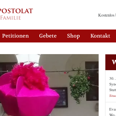
Kostenlos 
Petitionen
Gebete
Shop
Kontakt
W
30.
Syn
Stut
Situ
Evan
Wo 