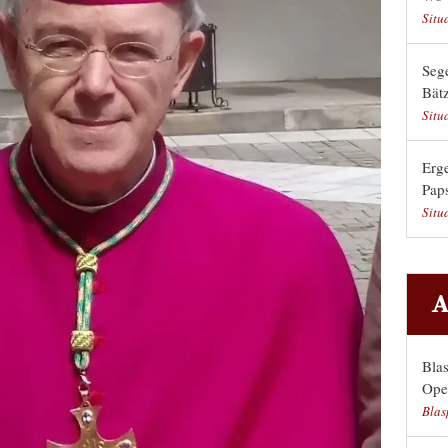
Situ
Sege
Bät
Situ
Erge
Pap
Situ
A
Bla
Ope
Blas