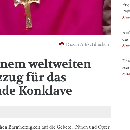
Erge
Pap
Situ
Auf
das
Diesen Artikel drucken
Situ
inem weltweiten
Dem
Aus
zug für das
Syno
nde Konklave
chen Barmherzigkeit auf die Gebete, Tränen und Opfer