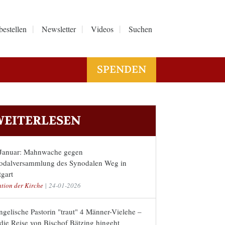
bestellen
Newsletter
Videos
Suchen
SPENDEN
EITERLESEN
 Januar: Mahnwache gegen
odalversammlung des Synodalen Weg in
tgart
ation der Kirche
|
24-01-2026
gelische Pastorin "traut" 4 Männer-Vielehe –
die Reise von Bischof Bätzing hingeht