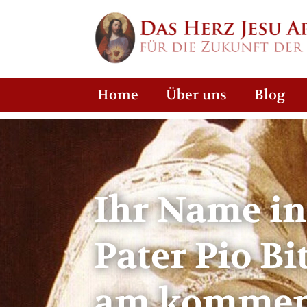
Home
Über uns
Blog
Ihr Name in
Pater Pio B
am kommend