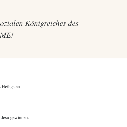
sozialen Königreiches des
MME!
s Heiligsten
z Jesu gewinnen.