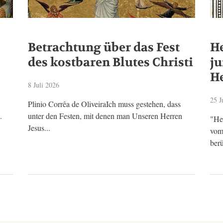
Betrachtung über das Fest
He
des kostbaren Blutes Christi
j
He
8 Juli 2026
25 J
Plinio Corrêa de OliveiraIch muss gestehen, dass
.
unter den Festen, mit denen man Unseren Herren
"He
Jesus...
vom
berü