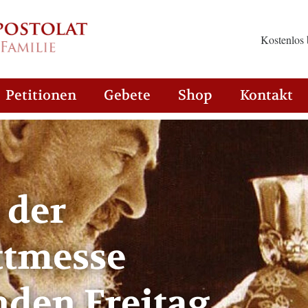
Kostenlos 
Petitionen
Gebete
Shop
Kontakt
 der
ittmesse
en Freitag