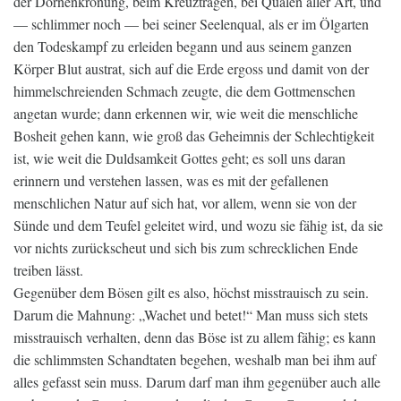
der Dornenkrönung, beim Kreuztragen, bei Qualen aller Art, und
— schlimmer noch — bei seiner Seelenqual, als er im Ölgarten
den Todeskampf zu erleiden begann und aus seinem ganzen
Körper Blut austrat, sich auf die Erde ergoss und damit von der
himmelschreienden Schmach zeugte, die dem Gottmenschen
angetan wurde; dann erkennen wir, wie weit die menschliche
Bosheit gehen kann, wie groß das Geheimnis der Schlechtigkeit
ist, wie weit die Duldsamkeit Gottes geht; es soll uns daran
erinnern und verstehen lassen, was es mit der gefallenen
menschlichen Natur auf sich hat, vor allem, wenn sie von der
Sünde und dem Teufel geleitet wird, und wozu sie fähig ist, da sie
vor nichts zurückscheut und sich bis zum schrecklichen Ende
treiben lässt.
Gegenüber dem Bösen gilt es also, höchst misstrauisch zu sein.
Darum die Mahnung: „Wachet und betet!“ Man muss sich stets
misstrauisch verhalten, denn das Böse ist zu allem fähig; es kann
die schlimmsten Schandtaten begehen, weshalb man bei ihm auf
alles gefasst sein muss. Darum darf man ihm gegenüber auch alle