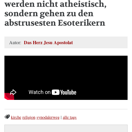
werden nicht atheistisch,
sondern gehen zu den
abstrusesten Esoterikern
Das Herz Jesu Apostolat
Autor:
kirche
religion
synodalerweg
|
alle tags