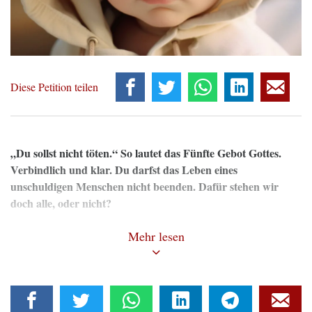
Diese Petition teilen
„Du sollst nicht töten.“ So lautet das Fünfte Gebot Gottes.
Verbindlich und klar. Du darfst das Leben eines
unschuldigen Menschen nicht beenden. Dafür stehen wir
doch alle, oder nicht?
Die Realität sieht anders aus. Mit Billigung der Gesetzgeber und
Mehr lesen
unter Mitwirkung eines Teils der Ärzteschaft werden täglich
unzählige unschuldige Menschen Opfer der Abtreibung.
Papst Johannes Paul II erklärte in seiner Enzyklika Evangelium