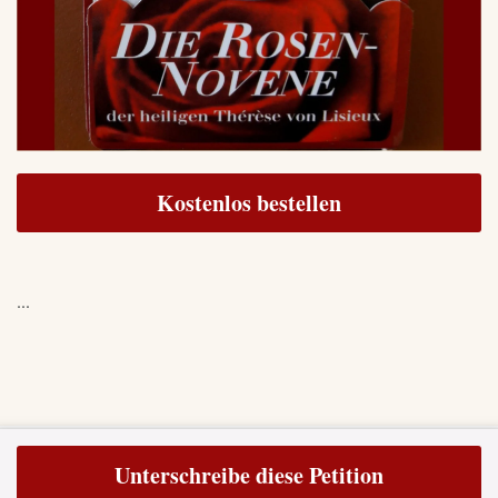
Abtreibung ist ein neues Massaker an unschuldigen Kindern.
Sehen Sie nicht tatenlos zu! Mit den Worten der Heiligen Schrift
appellieren wir an alle: „Si quis est Domini, jungatur nobis!“ (aus
Ja, liebe Leser,
Exodus 32, 26: Zu mir, wer für den Herrn ist!)
schließen Sie sich uns an!
Kostenlos bestellen
...
Unterschreibe diese Petition
© 2026 TFP Deutschland e.V.